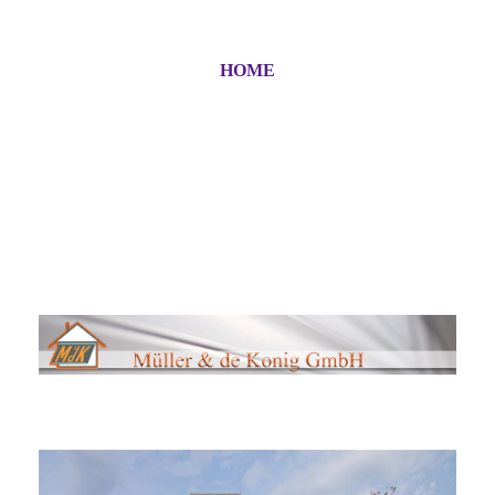
HOME
Müller & de Koning GmbH
Garagentore und Antriebe für Privat und Gewerbe